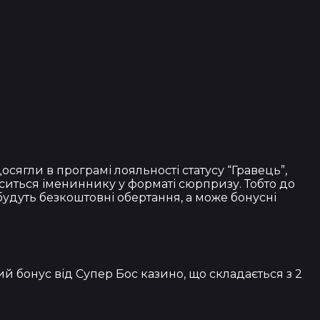
осягли в програмі лояльності статусу “Гравець”,
ситься імениннику у форматі сюрпризу. Тобто до
удуть безкоштовні обертання, а може бонусні
й бонус від Супер Бос казино, що складається з 2