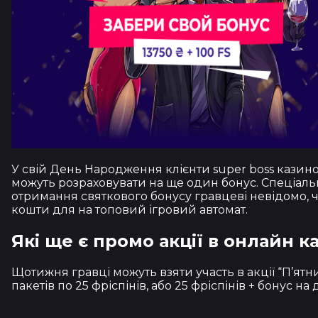
У свій День Народження клієнти super boss казино,
можуть розраховувати на ще один бонус. Спеціаль
отримання святкового бонусу гравцеві невідомо, 
кошти для на топовий ігровий автомат.
Які ще є промо акції в онлайн 
Щотижня гравці можуть взяти участь в акції “П’ят
пакетів по 25 фріспінів, або 25 фріспінів + бонус на 