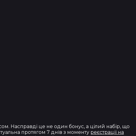
м. Насправді це не один бонус, а цілий набір, що
ктуальна протягом 7 днів з моменту
реєстрації на