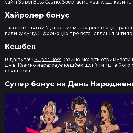
сайті SuperBoss Casino
. Звертаємо увагу, що казино
Хайролер бонус
Також протягом 7 днів з моменту реєстрації, грав
велику суму. Інформацію про встановлені ліміти та
Кешбек
Відвідувачі
Super Boss
казино можуть отримувати к
днів. Казино нараховує кешбек щоп’ятниці, а його 
лояльності.
Супер бонус на День Народжен