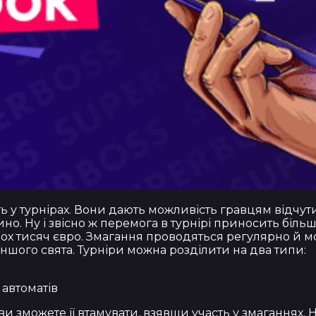
ть у турнірах. Вони дають можливість гравцям відчу
но. Ну і звісно ж перемога в турнірі приносить біль
х тисяч євро. Змагання проводяться регулярно й м
 іншого свята. Турніри можна розділити на два типи:
 автоматів
и зможете її втамувати, взявши участь у змаганнях